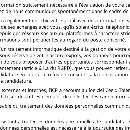
information strictement nécessaire à l’évaluation de votre c
sez de nous communiquer spontanément dans le cadre de 
rra également enrichir votre profil avec des informations 
s de ses échanges avec vous, qu’ils soient écrits, téléphoniq
 depuis des réseaux sociaux ou plateformes à caractère stri
formations sont pertinentes au regard du poste concerné.
d'un traitement informatique destiné à la gestion de votre c
sous réserve de votre accord exprès, vos données pourron
in de vous proposer d’autres opportunités correspondant à
sentement (article 6.1.a du RGPD), que vous pouvez retire
didature en cours. Le refus de consentir à la conservation 
re candidature.
 externes et internes, l’ICP a recours au logiciel Cegid Talen
iffuser des offres d’emploi, de collecter des candidatures 
onsable du traitement des données personnelles communiqu
nsistant à traiter les données personnelles de candidats r
 données personnelles est nécessaire à la poursuite des inté