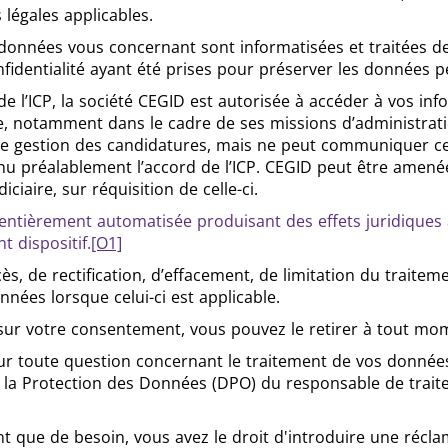
légales applicables.
onnées vous concernant sont informatisées et traitées de 
nfidentialité ayant été prises pour préserver les données p
 de l’ICP, la société CEGID est autorisée à accéder à vos in
re, notamment dans le cadre de ses missions d’administrat
til de gestion des candidatures, mais ne peut communiquer 
enu préalablement l’accord de l’ICP. CEGID peut être amen
ciaire, sur réquisition de celle-ci.
entièrement automatisée produisant des effets juridiques 
 dispositif.
[O1]
s, de rectification, d’effacement, de limitation du traitem
onnées lorsque celui-ci est applicable.
sur votre consentement, vous pouvez le retirer à tout mo
ur toute question concernant le traitement de vos donnée
 la Protection des Données (DPO) du responsable de traite
nt que de besoin, vous avez le droit d'introduire une récla