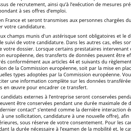
ssus de recrutement, ainsi qu’à l’exécution de mesures pré
épondant à ses offres d’emploi.
n France et seront transmises aux personnes chargées du 
er votre candidature.
x champs munis d'un astérisque sont obligatoires et le d
 suivi de votre candidature. Dans les autres cas, elles son
votre dossier. Lorsque certains prestataires intervenant 
ion européenne, des transferts de données peuvent être ef
rés conformément aux articles 44 et suivants du règlement 
ion de la Commission européenne, soit par la mise en pla
ctuelles types adoptées par la Commission européenne. Vou
citer une information complète sur les données transférées
s en œuvre pour encadrer ce transfert.
candidats externes à l’entreprise seront conservées pend
s peuvent être conservées pendant une durée maximale de 
 “dernier contact” s’entend comme la dernière interaction 
 à une sollicitation, candidature à une nouvelle offre), afi
érieures, sous réserve de votre consentement. Pour les can
nt la durée nécessaire à l’examen de la mobilité et, le ca